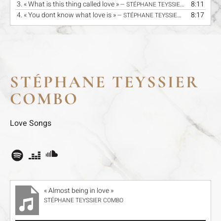
3.
« What is this thing called love »
8:11
— STÉPHANE TEYSSIER & THE F.M.B.
4.
« You dont know what love is »
8:17
— STÉPHANE TEYSSIER & THE F.M.B.
STÉPHANE TEYSSIER
COMBO
Love Songs
« Almost being in love »
STÉPHANE TEYSSIER COMBO