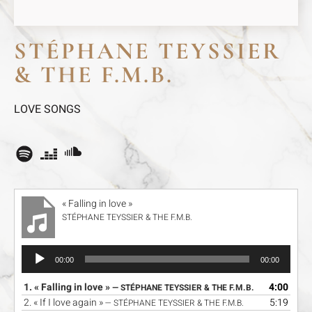
STÉPHANE TEYSSIER
& THE F.M.B.
LOVE SONGS
« Falling in love »
STÉPHANE TEYSSIER & THE F.M.B.
Lecteur
00:00
00:00
audio
1.
« Falling in love »
4:00
— STÉPHANE TEYSSIER & THE F.M.B.
2.
« If I love again »
5:19
— STÉPHANE TEYSSIER & THE F.M.B.