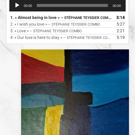
Lecteur
00:00
00:00
audio
1.
« Almost being in love »
3:14
— STÉPHANE TEYSSIER COMBO
2.
« I wish you love »
5:27
— STÉPHANE TEYSSIER COMBO
3.
« Love »
2:21
— STÉPHANE TEYSSIER COMBO
4.
« Our love is here to stay »
5:19
— STÉPHANE TEYSSIER COMBO